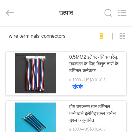
FAI
ENTERPRISE
CO
उत्पाद
.,LTD..
All
Rights
Reserved.
होम
wire terminals connectors
उत्पाद
0.5MM2 इलेक्ट्रॉनिक घरेलू
उपकरण के लिए विद्युत तारों के
वीडियो
टर्मिनल कनेक्टर
≥ 1000---US$0.01-0.3
हमारे
संपर्क
बारे
में
होम उपकरण तार टर्मिनल
कनेक्टर्स इलेक्ट्रिकल हार्नेस
यूएल अनुमोदित
फैक्टरी
≥ 1000---US$0.01-0.3