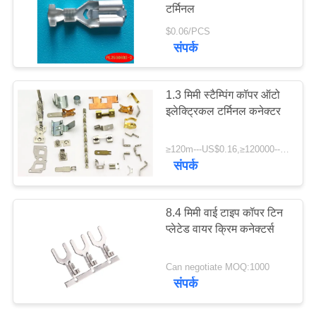
टर्मिनल
अनुरोध
$0.06/PCS
संपर्क
साइटमैप
1.3 मिमी स्टैम्पिंग कॉपर ऑटो
गोपनीयता
इलेक्ट्रिकल टर्मिनल कनेक्टर
नीति
≥120m---US$0.16,≥120000----US$0.083 MOQ:1000
संपर्क
8.4 मिमी वाई टाइप कॉपर टिन
प्लेटेड वायर क्रिम कनेक्टर्स
Can negotiate MOQ:1000
संपर्क